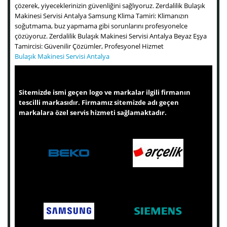
çözerek, yiyeceklerinizin güvenliğini sağlıyoruz. Zerdalilik Bulaşık
Makinesi Servisi Antalya Samsung Klima Tamiri: Klimanızın
soğutmama, buz yapmama gibi sorunlarını profesyonelce
çözüyoruz. Zerdalilik Bulaşık Makinesi Servisi Antalya Beyaz Eşya
Tamircisi: Güvenilir Çözümler, Profesyonel Hizmet
Bulaşık Makinesi Servisi Antalya
Sitemizde ismi geçen logo ve markalar ilgili firmanın
tescilli markasıdır. Firmamız sitemizde adı geçen
markalara özel servis hizmeti sağlamaktadır.