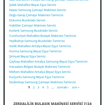
Şafak Mahallesi Beyaz Eşya Servisi
Kepez Samsung Çamaşır Makinesi Servisi
Doğu Garajı Çamaşır Makinesi Tamircisi
Dokuma Buzdolabı Servisi
Habibler Çamaşır Makinesi Servisi
Kızılarık Samsung Buzdolabı Servisi
Cumhuriyet Mahallesi Bulaşık Makinesi Tamircisi
Yeşilbahçe Samsung Buzdolabı Tamircisi
Varlık Mahallesi Antalya Beyaz Eşya Tamircisi
Hurma Samsung Beyaz Eşya Tamircisi
Şirinyalı Beyaz Eşya Servisi
Çaybaşı Mahallesi Antalya Samsung Beyaz Eşya Tamircisi
Havaalanı Bölgesi Bulaşık Makinesi Tamircisi
Meltem Mahallesi Antalya Beyaz Eşya Servisi
Kurşunlu Samsung Beyaz Eşya Tamircisi
Düdenbaşı Samsung Çamaşır Makinesi Tamircisi
SAYFALAR
1
2
3
4
5
…
sonraki ›
son »
ZERDALILIK BULAŞIK MAKINESI SERVISI 7/24