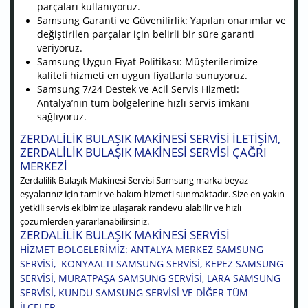
parçaları kullanıyoruz.
Samsung Garanti ve Güvenilirlik: Yapılan onarımlar ve
değiştirilen parçalar için belirli bir süre garanti
veriyoruz.
Samsung Uygun Fiyat Politikası: Müşterilerimize
kaliteli hizmeti en uygun fiyatlarla sunuyoruz.
Samsung 7/24 Destek ve Acil Servis Hizmeti:
Antalya’nın tüm bölgelerine hızlı servis imkanı
sağlıyoruz.
ZERDALILIK BULAŞIK MAKINESI SERVISI ILETIŞIM,
ZERDALILIK BULAŞIK MAKINESI SERVISI ÇAĞRI
MERKEZI
Zerdalilik Bulaşık Makinesi Servisi Samsung marka beyaz
eşyalarınız için tamir ve bakım hizmeti sunmaktadır. Size en yakın
yetkili servis ekibimize ulaşarak randevu alabilir ve hızlı
çözümlerden yararlanabilirsiniz.
ZERDALILIK BULAŞIK MAKINESI SERVISI
HIZMET BÖLGELERIMIZ: ANTALYA MERKEZ SAMSUNG
SERVISI, KONYAALTI SAMSUNG SERVISI, KEPEZ SAMSUNG
SERVISI, MURATPAŞA SAMSUNG SERVISI, LARA SAMSUNG
SERVISI, KUNDU SAMSUNG SERVISI VE DIĞER TÜM
ILÇELER.