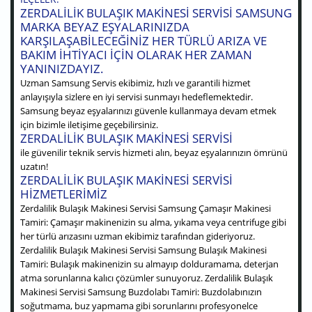
ZERDALILIK BULAŞIK MAKINESI SERVISI SAMSUNG
MARKA BEYAZ EŞYALARINIZDA
KARŞILAŞABILECEĞINIZ HER TÜRLÜ ARIZA VE
BAKIM IHTIYACI IÇIN OLARAK HER ZAMAN
YANINIZDAYIZ.
Uzman Samsung Servis ekibimiz, hızlı ve garantili hizmet
anlayışıyla sizlere en iyi servisi sunmayı hedeflemektedir.
Samsung beyaz eşyalarınızı güvenle kullanmaya devam etmek
için bizimle iletişime geçebilirsiniz.
ZERDALILIK BULAŞIK MAKINESI SERVISI
ile güvenilir teknik servis hizmeti alın, beyaz eşyalarınızın ömrünü
uzatın!
ZERDALILIK BULAŞIK MAKINESI SERVISI
HIZMETLERIMIZ
Zerdalilik Bulaşık Makinesi Servisi Samsung Çamaşır Makinesi
Tamiri: Çamaşır makinenizin su alma, yıkama veya centrifuge gibi
her türlü arızasını uzman ekibimiz tarafından gideriyoruz.
Zerdalilik Bulaşık Makinesi Servisi Samsung Bulaşık Makinesi
Tamiri: Bulaşık makinenizin su almayıp dolduramama, deterjan
atma sorunlarına kalıcı çözümler sunuyoruz. Zerdalilik Bulaşık
Makinesi Servisi Samsung Buzdolabı Tamiri: Buzdolabınızın
soğutmama, buz yapmama gibi sorunlarını profesyonelce