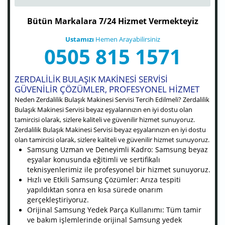
Bütün Markalara 7/24 Hizmet Vermekteyiz
Ustamızı
Hemen Arayabilirsiniz
0505 815 1571
ZERDALILIK BULAŞIK MAKINESI SERVISI
GÜVENILIR ÇÖZÜMLER, PROFESYONEL HIZMET
Neden Zerdalilik Bulaşık Makinesi Servisi Tercih Edilmeli? Zerdalilik
Bulaşık Makinesi Servisi beyaz eşyalarınızın en iyi dostu olan
tamircisi olarak, sizlere kaliteli ve güvenilir hizmet sunuyoruz.
Zerdalilik Bulaşık Makinesi Servisi beyaz eşyalarınızın en iyi dostu
olan tamircisi olarak, sizlere kaliteli ve güvenilir hizmet sunuyoruz.
Samsung Uzman ve Deneyimli Kadro: Samsung beyaz
eşyalar konusunda eğitimli ve sertifikalı
teknisyenlerimiz ile profesyonel bir hizmet sunuyoruz.
Hızlı ve Etkili Samsung Çözümler: Arıza tespiti
yapıldıktan sonra en kısa sürede onarım
gerçekleştiriyoruz.
Orijinal Samsung Yedek Parça Kullanımı: Tüm tamir
ve bakım işlemlerinde orijinal Samsung yedek