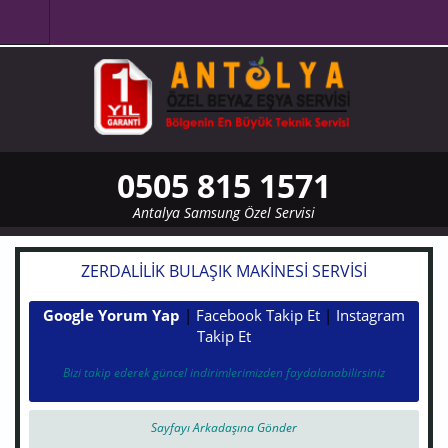
Ana içeriğe atla
0505 815 1571
Antalya Samsung Özel Servisi
ZERDALILIK BULAŞIK MAKINESI SERVISI
Google Yorum Yap
|
Facebook Takip Et
|
Instagram
Takip Et
Bizi takip ederek güncel indirimlerimizden faydalanabilirsiniz
Sayfayı Arkadaşına Gönder