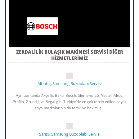
ZERDALILIK BULAŞIK MAKINESI SERVISI DIĞER
HIZMETLERIMIZ
Altıntaş Samsung Buzdolabı Servisi
Aynı zamanda Arçelik, Beko, Bosch, Siemens, LG, Vestel, Altus,
Profilo, Grundig ve Regal gibi Türkiye’de en çok tercih edilen beyaz
eşya markalarının da tamir ve bakım iş...
Sarısu Samsung Buzdolabı Servisi