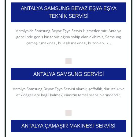
ANTALYA SAMSUNG BEYAZ EŞYA EŞYA
TEKNIK SERVISI
Antalya’da Samsung Beyaz Eşya Servis Hizmetlerimiz; Antalya
genelinde geniş bir servis ağına sahip olan ekibimiz, Samsung
çamaşır makinesi, bulaşık makinesi, buzdolabı, k...
ANTALYA SAMSUNG SERVISI
Antalya Samsung Beyaz Eşya Servisi olarak, şeffaflık, dürüstlük ve
etik değerlere bağlı kalmak, işimizin temel prensiplerindendir.
ANTALYA ÇAMAŞIR MAKINESI SERVISI