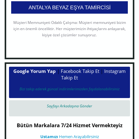
ANTALYA BEYAZ EŞYA TAMIRCISI
Müşteri Memnuniyeti Odaklı Çalışma: Müşteri memnuniyeti bizim
için en önemli önceliktir. Her müşterimizin ihtiyaçlarını anlayarak,
kişiye özel çözümler sunuyoruz.
Google Yorum Yap
|
Facebook Takip Et
|
Instagram
Takip Et
Bizi takip ederek güncel indirimlerimizden faydalanabilirsiniz
Sayfayı Arkadaşına Gönder
Bütün Markalara 7/24 Hizmet Vermekteyiz
Ustamızı
Hemen Arayabilirsiniz