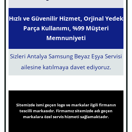
Hızlı ve Güvenilir Hizmet, Orjinal Yedek
Parça Kullanımı, %99 Müşteri
Memnuniyeti
Sizleri Antalya Samsung Beyaz Eşya Servisi
ailesine katılmaya davet ediyoruz.
Sitemizde ismi geçen logo ve markalar ilgili firmanın
tescilli markasıdır. Firmamız sitemizde adı geçen
markalara özel servis hizmeti sağlamaktadır.