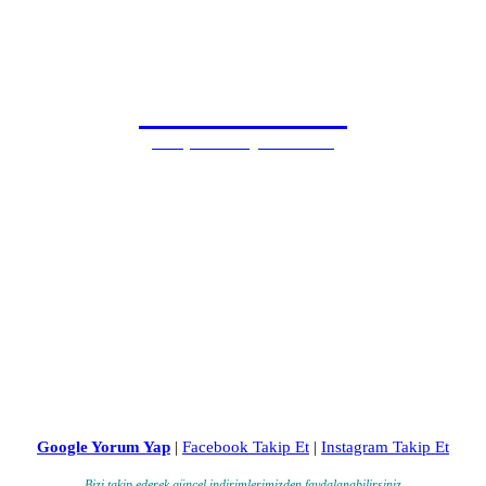
0505 815 1571
Antalya Samsung Özel Servisi
Google Yorum Yap
|
Facebook Takip Et
|
Instagram Takip Et
Bizi takip ederek güncel indirimlerimizden faydalanabilirsiniz