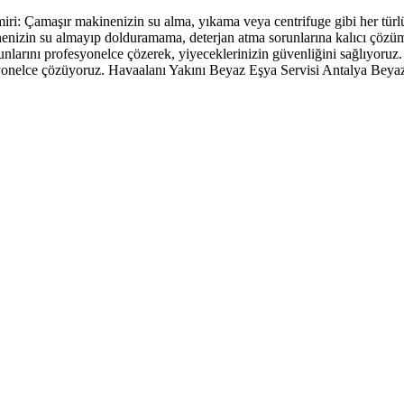
: Çamaşır makinenizin su alma, yıkama veya centrifuge gibi her türlü 
enizin su almayıp dolduramama, deterjan atma sorunlarına kalıcı çöz
larını profesyonelce çözerek, yiyeceklerinizin güvenliğini sağlıyoru
yonelce çözüyoruz. Havaalanı Yakını Beyaz Eşya Servisi Antalya Beyaz
rkasıdır. Firmamız sitemizde adı geçen markalara özel servis hizmeti