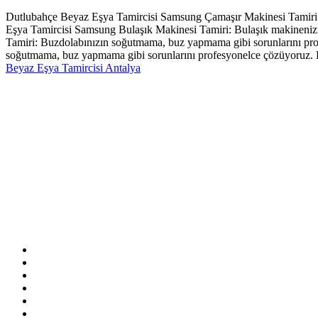
Dutlubahçe Beyaz Eşya Tamircisi Samsung Çamaşır Makinesi Tamiri: Ç
Eşya Tamircisi Samsung Bulaşık Makinesi Tamiri: Bulaşık makineniz
Tamiri: Buzdolabınızın soğutmama, buz yapmama gibi sorunlarını pro
soğutmama, buz yapmama gibi sorunlarını profesyonelce çözüyoruz. 
Beyaz Eşya Tamircisi Antalya
Sitemizde ismi geçen logo ve markalar ilgili firmanın tescilli ma