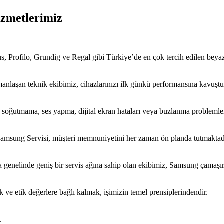
izmetlerimiz
 Profilo, Grundig ve Regal gibi Türkiye’de en çok tercih edilen beyaz 
nlaşan teknik ekibimiz, cihazlarınızı ilk günkü performansına kavuştur
soğutmama, ses yapma, dijital ekran hataları veya buzlanma problemler
Samsung Servisi, müşteri memnuniyetini her zaman ön planda tutmaktad
enelinde geniş bir servis ağına sahip olan ekibimiz, Samsung çamaşır 
 ve etik değerlere bağlı kalmak, işimizin temel prensiplerindendir.
.