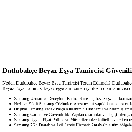
Dutlubahçe Beyaz Eşya Tamircisi Güvenil
Neden Dutlubahçe Beyaz Eşya Tamircisi Tercih Edilmeli? Dutlubahçe Be
Beyaz Eşya Tamircisi beyaz eşyalarınızın en iyi dostu olan tamircisi ol
Samsung Uzman ve Deneyimli Kadro: Samsung beyaz eşyalar konusunda e
Hızlı ve Etkili Samsung Çözümler: Arıza tespiti yapıldıktan sonra en k
Orijinal Samsung Yedek Parça Kullanımı: Tüm tamir ve bakım işlemler
Samsung Garanti ve Güvenilirlik: Yapılan onarımlar ve değiştirilen parça
Samsung Uygun Fiyat Politikası: Müşterilerimize kaliteli hizmeti en u
Samsung 7/24 Destek ve Acil Servis Hizmeti: Antalya’nın tüm bölgeleri