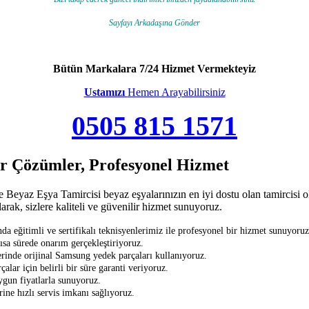
Sayfayı Arkadaşına Gönder
Bütün Markalara 7/24 Hizmet Vermekteyiz
Ustamızı
Hemen Arayabilirsiniz
0505 815 1571
ir Çözümler, Profesyonel Hizmet
yaz Eşya Tamircisi beyaz eşyalarınızın en iyi dostu olan tamircisi ola
arak, sizlere kaliteli ve güvenilir hizmet sunuyoruz.
ğitimli ve sertifikalı teknisyenlerimiz ile profesyonel bir hizmet sunuyoruz
ısa sürede onarım gerçekleştiriyoruz.
inde orijinal Samsung yedek parçaları kullanıyoruz.
lar için belirli bir süre garanti veriyoruz.
ygun fiyatlarla sunuyoruz.
ne hızlı servis imkanı sağlıyoruz.