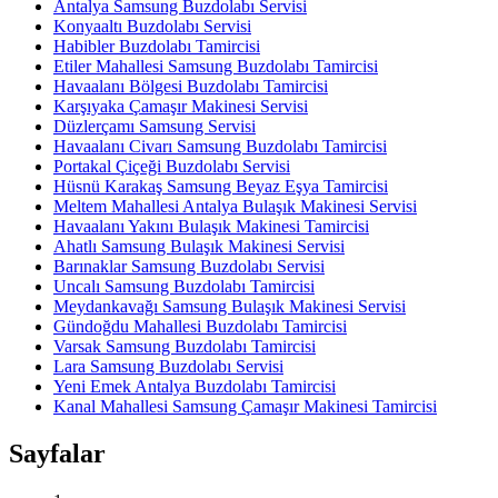
Antalya Samsung Buzdolabı Servisi
Konyaaltı Buzdolabı Servisi
Habibler Buzdolabı Tamircisi
Etiler Mahallesi Samsung Buzdolabı Tamircisi
Havaalanı Bölgesi Buzdolabı Tamircisi
Karşıyaka Çamaşır Makinesi Servisi
Düzlerçamı Samsung Servisi
Havaalanı Civarı Samsung Buzdolabı Tamircisi
Portakal Çiçeği Buzdolabı Servisi
Hüsnü Karakaş Samsung Beyaz Eşya Tamircisi
Meltem Mahallesi Antalya Bulaşık Makinesi Servisi
Havaalanı Yakını Bulaşık Makinesi Tamircisi
Ahatlı Samsung Bulaşık Makinesi Servisi
Barınaklar Samsung Buzdolabı Servisi
Uncalı Samsung Buzdolabı Tamircisi
Meydankavağı Samsung Bulaşık Makinesi Servisi
Gündoğdu Mahallesi Buzdolabı Tamircisi
Varsak Samsung Buzdolabı Tamircisi
Lara Samsung Buzdolabı Servisi
Yeni Emek Antalya Buzdolabı Tamircisi
Kanal Mahallesi Samsung Çamaşır Makinesi Tamircisi
Sayfalar