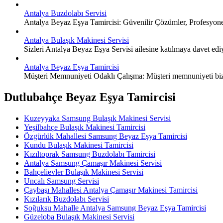
Antalya Buzdolabı Servisi
Antalya Beyaz Eşya Tamircisi: Güvenilir Çözümler, Profesyon
Antalya Bulaşık Makinesi Servisi
Sizleri Antalya Beyaz Eşya Servisi ailesine katılmaya davet edi
Antalya Beyaz Eşya Tamircisi
Müşteri Memnuniyeti Odaklı Çalışma: Müşteri memnuniyeti bizim 
Dutlubahçe Beyaz Eşya Tamircisi
Kuzeyyaka Samsung Bulaşık Makinesi Servisi
Yeşilbahçe Bulaşık Makinesi Tamircisi
Özgürlük Mahallesi Samsung Beyaz Eşya Tamircisi
Kundu Bulaşık Makinesi Tamircisi
Kızıltoprak Samsung Buzdolabı Tamircisi
Antalya Samsung Çamaşır Makinesi Servisi
Bahçelievler Bulaşık Makinesi Servisi
Uncalı Samsung Servisi
Çaybaşı Mahallesi Antalya Çamaşır Makinesi Tamircisi
Kızılarık Buzdolabı Servisi
Soğuksu Mahalle Antalya Samsung Beyaz Eşya Tamircisi
Güzeloba Bulaşık Makinesi Servisi