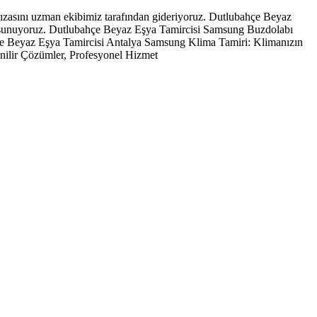
ızasını uzman ekibimiz tarafından gideriyoruz. Dutlubahçe Beyaz
r sunuyoruz. Dutlubahçe Beyaz Eşya Tamircisi Samsung Buzdolabı
hçe Beyaz Eşya Tamircisi Antalya Samsung Klima Tamiri: Klimanızın
nilir Çözümler, Profesyonel Hizmet
 sağlamaktadır.