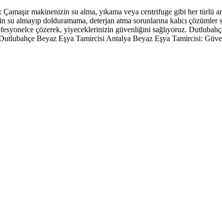
amaşır makinenizin su alma, yıkama veya centrifuge gibi her türlü ar
in su almayıp dolduramama, deterjan atma sorunlarına kalıcı çözümle
fesyonelce çözerek, yiyeceklerinizin güvenliğini sağlıyoruz. Dutluba
Dutlubahçe Beyaz Eşya Tamircisi Antalya Beyaz Eşya Tamircisi: Güve
rkasıdır. Firmamız sitemizde adı geçen markalara özel servis hizmeti