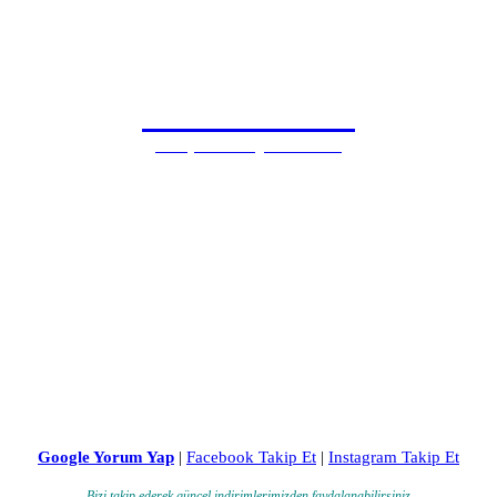
0505 815 1571
Antalya Samsung Özel Servisi
Google Yorum Yap
|
Facebook Takip Et
|
Instagram Takip Et
Bizi takip ederek güncel indirimlerimizden faydalanabilirsiniz