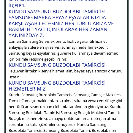
ILÇELER.
KUNDU SAMSUNG BUZDOLABI TAMIRCISI
SAMSUNG MARKA BEYAZ EŞYALARINIZDA
KARŞILAŞABILECEĞINIZ HER TÜRLÜ ARIZA VE
BAKIM IHTIYACI IÇIN OLARAK HER ZAMAN
YANINIZDAYIZ.
Uzman Samsung Servis ekibimiz, hızlı ve garantili hizmet
anlayışıyla sizlere en iyi servisi sunmayı hedeflemektedir.
Samsung beyaz eşyalarınızı güvenle kullanmaya devam etmek
için bizimle iletişime geçebilirsiniz.
KUNDU SAMSUNG BUZDOLABI TAMIRCISI
ile güvenilir teknik servis hizmeti alın, beyaz eşyalarınızın ömrünü
uzatın!
KUNDU SAMSUNG BUZDOLABI TAMIRCISI
HIZMETLERIMIZ
Kundu Samsung Buzdolabı Tamircisi Samsung Çamaşır Makinesi
Tamiri: Çamaşır makinenizin su alma, yıkama veya centrifuge gibi
her türlü arızasını uzman ekibimiz tarafından gideriyoruz. Kundu
Samsung Buzdolabı Tamircisi Samsung Bulaşık Makinesi Tamiri:
Bulaşık makinenizin su almayıp dolduramama, deterjan atma
sorunlarına kalıcı çözümler sunuyoruz. Kundu Samsung
Buzdolabı Tamircisi Samsung Buzdolabı Tamiri: Buzdolabınızın