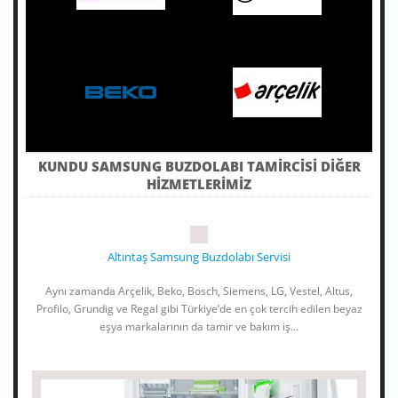
KUNDU SAMSUNG BUZDOLABI TAMIRCISI DIĞER
HIZMETLERIMIZ
Altıntaş Samsung Buzdolabı Servisi
Aynı zamanda Arçelik, Beko, Bosch, Siemens, LG, Vestel, Altus,
Profilo, Grundig ve Regal gibi Türkiye’de en çok tercih edilen beyaz
eşya markalarının da tamir ve bakım iş...