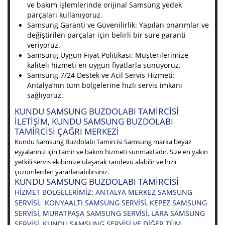
ve bakım işlemlerinde orijinal Samsung yedek
parçaları kullanıyoruz.
Samsung Garanti ve Güvenilirlik: Yapılan onarımlar ve
değiştirilen parçalar için belirli bir süre garanti
veriyoruz.
Samsung Uygun Fiyat Politikası: Müşterilerimize
kaliteli hizmeti en uygun fiyatlarla sunuyoruz.
Samsung 7/24 Destek ve Acil Servis Hizmeti:
Antalya’nın tüm bölgelerine hızlı servis imkanı
sağlıyoruz.
KUNDU SAMSUNG BUZDOLABI TAMIRCISI
ILETIŞIM, KUNDU SAMSUNG BUZDOLABI
TAMIRCISI ÇAĞRI MERKEZI
Kundu Samsung Buzdolabı Tamircisi Samsung marka beyaz
eşyalarınız için tamir ve bakım hizmeti sunmaktadır. Size en yakın
yetkili servis ekibimize ulaşarak randevu alabilir ve hızlı
çözümlerden yararlanabilirsiniz.
KUNDU SAMSUNG BUZDOLABI TAMIRCISI
HIZMET BÖLGELERIMIZ: ANTALYA MERKEZ SAMSUNG
SERVISI, KONYAALTI SAMSUNG SERVISI, KEPEZ SAMSUNG
SERVISI, MURATPAŞA SAMSUNG SERVISI, LARA SAMSUNG
SERVISI, KUNDU SAMSUNG SERVISI VE DIĞER TÜM