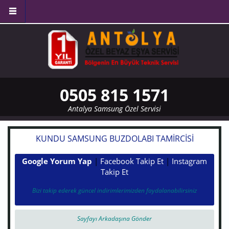
Ana içeriğe atla
0505 815 1571
Antalya Samsung Özel Servisi
KUNDU SAMSUNG BUZDOLABI TAMIRCISI
Google Yorum Yap
|
Facebook Takip Et
|
Instagram
Takip Et
Bizi takip ederek güncel indirimlerimizden faydalanabilirsiniz
Sayfayı Arkadaşına Gönder