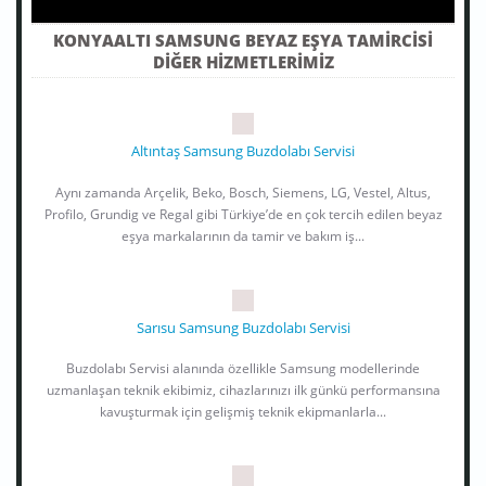
KONYAALTI SAMSUNG BEYAZ EŞYA TAMIRCISI
DIĞER HIZMETLERIMIZ
Altıntaş Samsung Buzdolabı Servisi
Aynı zamanda Arçelik, Beko, Bosch, Siemens, LG, Vestel, Altus,
Profilo, Grundig ve Regal gibi Türkiye’de en çok tercih edilen beyaz
eşya markalarının da tamir ve bakım iş...
Sarısu Samsung Buzdolabı Servisi
Buzdolabı Servisi alanında özellikle Samsung modellerinde
uzmanlaşan teknik ekibimiz, cihazlarınızı ilk günkü performansına
kavuşturmak için gelişmiş teknik ekipmanlarla...