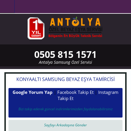
Ana içeriğe atla
0505 815 1571
Antalya Samsung Özel Servisi
KONYAALTI SAMSUNG BEYAZ EŞYA TAMIRCISI
Google Yorum Yap
|
Facebook Takip Et
|
Instagram
Takip Et
Bizi takip ederek güncel indirimlerimizden faydalanabilirsiniz
Sayfayı Arkadaşına Gönder