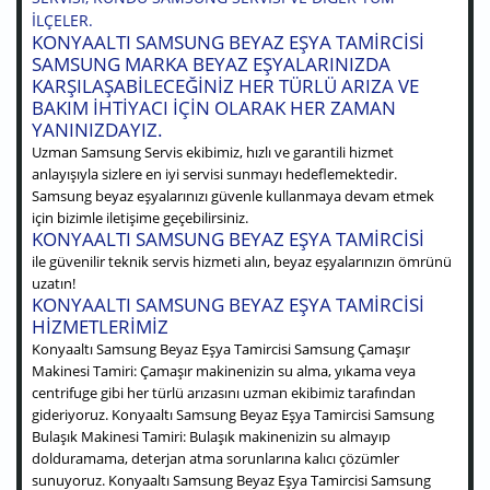
ILÇELER.
KONYAALTI SAMSUNG BEYAZ EŞYA TAMIRCISI
SAMSUNG MARKA BEYAZ EŞYALARINIZDA
KARŞILAŞABILECEĞINIZ HER TÜRLÜ ARIZA VE
BAKIM IHTIYACI IÇIN OLARAK HER ZAMAN
YANINIZDAYIZ.
Uzman Samsung Servis ekibimiz, hızlı ve garantili hizmet
anlayışıyla sizlere en iyi servisi sunmayı hedeflemektedir.
Samsung beyaz eşyalarınızı güvenle kullanmaya devam etmek
için bizimle iletişime geçebilirsiniz.
KONYAALTI SAMSUNG BEYAZ EŞYA TAMIRCISI
ile güvenilir teknik servis hizmeti alın, beyaz eşyalarınızın ömrünü
uzatın!
KONYAALTI SAMSUNG BEYAZ EŞYA TAMIRCISI
HIZMETLERIMIZ
Konyaaltı Samsung Beyaz Eşya Tamircisi Samsung Çamaşır
Makinesi Tamiri: Çamaşır makinenizin su alma, yıkama veya
centrifuge gibi her türlü arızasını uzman ekibimiz tarafından
gideriyoruz. Konyaaltı Samsung Beyaz Eşya Tamircisi Samsung
Bulaşık Makinesi Tamiri: Bulaşık makinenizin su almayıp
dolduramama, deterjan atma sorunlarına kalıcı çözümler
sunuyoruz. Konyaaltı Samsung Beyaz Eşya Tamircisi Samsung