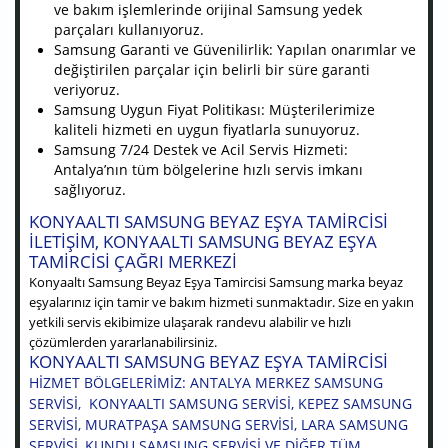
ve bakım işlemlerinde orijinal Samsung yedek
parçaları kullanıyoruz.
Samsung Garanti ve Güvenilirlik: Yapılan onarımlar ve
değiştirilen parçalar için belirli bir süre garanti
veriyoruz.
Samsung Uygun Fiyat Politikası: Müşterilerimize
kaliteli hizmeti en uygun fiyatlarla sunuyoruz.
Samsung 7/24 Destek ve Acil Servis Hizmeti:
Antalya’nın tüm bölgelerine hızlı servis imkanı
sağlıyoruz.
KONYAALTI SAMSUNG BEYAZ EŞYA TAMIRCISI
ILETIŞIM, KONYAALTI SAMSUNG BEYAZ EŞYA
TAMIRCISI ÇAĞRI MERKEZI
Konyaaltı Samsung Beyaz Eşya Tamircisi Samsung marka beyaz
eşyalarınız için tamir ve bakım hizmeti sunmaktadır. Size en yakın
yetkili servis ekibimize ulaşarak randevu alabilir ve hızlı
çözümlerden yararlanabilirsiniz.
KONYAALTI SAMSUNG BEYAZ EŞYA TAMIRCISI
HIZMET BÖLGELERIMIZ: ANTALYA MERKEZ SAMSUNG
SERVISI, KONYAALTI SAMSUNG SERVISI, KEPEZ SAMSUNG
SERVISI, MURATPAŞA SAMSUNG SERVISI, LARA SAMSUNG
SERVISI, KUNDU SAMSUNG SERVISI VE DIĞER TÜM