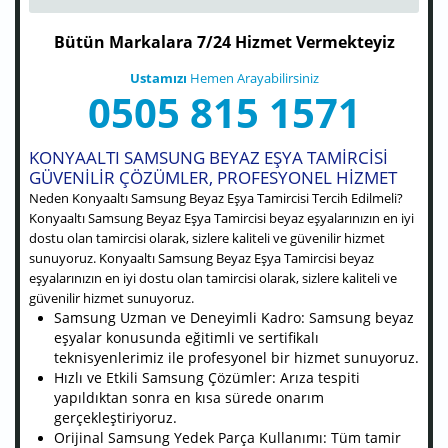
Bütün Markalara 7/24 Hizmet Vermekteyiz
Ustamızı
Hemen Arayabilirsiniz
0505 815 1571
KONYAALTI SAMSUNG BEYAZ EŞYA TAMIRCISI
GÜVENILIR ÇÖZÜMLER, PROFESYONEL HIZMET
Neden Konyaaltı Samsung Beyaz Eşya Tamircisi Tercih Edilmeli?
Konyaaltı Samsung Beyaz Eşya Tamircisi beyaz eşyalarınızın en iyi
dostu olan tamircisi olarak, sizlere kaliteli ve güvenilir hizmet
sunuyoruz. Konyaaltı Samsung Beyaz Eşya Tamircisi beyaz
eşyalarınızın en iyi dostu olan tamircisi olarak, sizlere kaliteli ve
güvenilir hizmet sunuyoruz.
Samsung Uzman ve Deneyimli Kadro: Samsung beyaz
eşyalar konusunda eğitimli ve sertifikalı
teknisyenlerimiz ile profesyonel bir hizmet sunuyoruz.
Hızlı ve Etkili Samsung Çözümler: Arıza tespiti
yapıldıktan sonra en kısa sürede onarım
gerçekleştiriyoruz.
Orijinal Samsung Yedek Parça Kullanımı: Tüm tamir