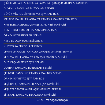
ÇIĞLIK MAHALLESI ANTALYA SAMSUNG ÇAMAŞIR MAKINESI TAMIRCISI
GÜVENLIK SAMSUNG BUZDOLABI SERVISI
BÜYÜK MIGROS CIVARI BEYAZ EŞYA TAMIRCISI
MELTEM MAHALLESI ANTALYA ÇAMAŞIR MAKINESI TAMIRCISI
HABIBLER SAMSUNG ÇAMAŞIR MAKINESI TAMIRCISI
CUMHURIYET MAHALLESI SAMSUNG SERVISI
ÖRNEKKÖY BUZDOLABI SERVISI
AKSU BULAŞIK MAKINESI SERVISI
KUZEYYAKA BUZDOLABI SERVISI
LIMAN MAHALLESI ANTALYA ÇAMAŞIR MAKINESI SERVISI
YENI MAHALLE ANTALYA ÇAMAŞIR MAKINESI SERVISI
DÜZLERÇAMI BEYAZ EŞYA SERVISI
DOYRAN SAMSUNG BUZDOLABI SERVISI
ŞIRINYALI SAMSUNG ÇAMAŞIR MAKINESI SERVISI
ÖRNEKKÖY BEYAZ EŞYA TAMIRCISI
YEŞILBAHÇE SAMSUNG BEYAZ EŞYA TAMIRCISI
YEŞILTEPE ANTALYA BULAŞIK MAKINESI SERVISI
ŞIRINYALI SAMSUNG BEYAZ EŞYA TAMIRCISI
✅ Muratpaşa/Antalya