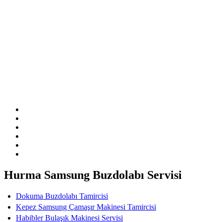
Sitemizde ismi geçen logo ve markalar ilgili firmanın tescilli
markasıdır. Firmamız sitemizde adı geçen markalara özel servis
hizmeti sağlamaktadır.
Hurma Samsung Buzdolabı Servisi
Dokuma Buzdolabı Tamircisi
Kepez Samsung Çamaşır Makinesi Tamircisi
Habibler Bulaşık Makinesi Servisi