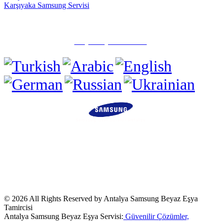
Karşıyaka Samsung Servisi
✅ Muratpaşa/Antalya
☎️ (0505) 815 15 71
Tüm Hakları Saklıdır.
Sitemizde ismi geçen logo ve markalar ilgili
firmaların tescilli markalarıdır. Firmamız, Web sitemizde adı geçen
markalara
Özel Servis Hizmeti
sağlamaktadır. © Firmamız Sektörde
"Özel Servis" Olarak Hizmet Vermektedir.Sitemizde ve
duyurularımızda ismi geçen logo ve marka ilgili firmanın tescilli
markasıdır.Kullanılan Tüm Materyaller İlgili Firmalara Aittir.
© 2026 All Rights Reserved by Antalya Samsung Beyaz Eşya
Tamircisi
Antalya Samsung Beyaz Eşya Servisi:
Güvenilir Çözümler,