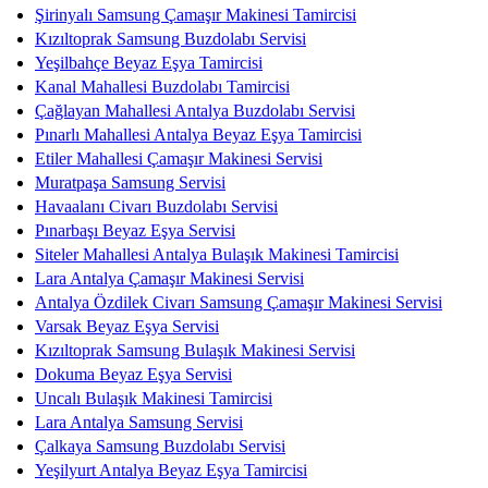
Şirinyalı Samsung Çamaşır Makinesi Tamircisi
Kızıltoprak Samsung Buzdolabı Servisi
Yeşilbahçe Beyaz Eşya Tamircisi
Kanal Mahallesi Buzdolabı Tamircisi
Çağlayan Mahallesi Antalya Buzdolabı Servisi
Pınarlı Mahallesi Antalya Beyaz Eşya Tamircisi
Etiler Mahallesi Çamaşır Makinesi Servisi
Muratpaşa Samsung Servisi
Havaalanı Civarı Buzdolabı Servisi
Pınarbaşı Beyaz Eşya Servisi
Siteler Mahallesi Antalya Bulaşık Makinesi Tamircisi
Lara Antalya Çamaşır Makinesi Servisi
Antalya Özdilek Civarı Samsung Çamaşır Makinesi Servisi
Varsak Beyaz Eşya Servisi
Kızıltoprak Samsung Bulaşık Makinesi Servisi
Dokuma Beyaz Eşya Servisi
Uncalı Bulaşık Makinesi Tamircisi
Lara Antalya Samsung Servisi
Çalkaya Samsung Buzdolabı Servisi
Yeşilyurt Antalya Beyaz Eşya Tamircisi