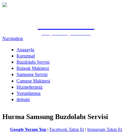
Ana içeriğe atla
0505 815 1571
Antalya Samsung Özel Servisi
Navigation
Anasayfa
Kurumsal
Buzdolabı Servisi
Bulaşık Makinesi
Samsung Servisi
Çamaşır Makinesi
Hizmetlerimiz
Yorumlarınız
iletişim
Hurma Samsung Buzdolabı Servisi
Google Yorum Yap
|
Facebook Takip Et
|
Instagram Takip Et