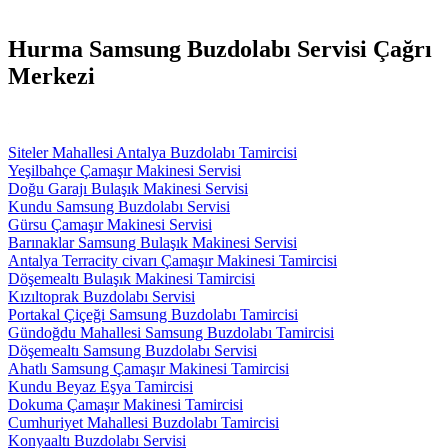
Hurma Samsung Buzdolabı Servisi Çağrı
Merkezi
Siteler Mahallesi Antalya Buzdolabı Tamircisi
Yeşilbahçe Çamaşır Makinesi Servisi
Doğu Garajı Bulaşık Makinesi Servisi
Kundu Samsung Buzdolabı Servisi
Gürsu Çamaşır Makinesi Servisi
Barınaklar Samsung Bulaşık Makinesi Servisi
Antalya Terracity civarı Çamaşır Makinesi Tamircisi
Döşemealtı Bulaşık Makinesi Tamircisi
Kızıltoprak Buzdolabı Servisi
Portakal Çiçeği Samsung Buzdolabı Tamircisi
Gündoğdu Mahallesi Samsung Buzdolabı Tamircisi
Döşemealtı Samsung Buzdolabı Servisi
Ahatlı Samsung Çamaşır Makinesi Tamircisi
Kundu Beyaz Eşya Tamircisi
Dokuma Çamaşır Makinesi Tamircisi
Cumhuriyet Mahallesi Buzdolabı Tamircisi
Konyaaltı Buzdolabı Servisi