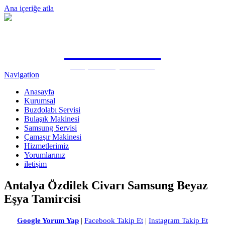
Ana içeriğe atla
0505 815 1571
Antalya Samsung Özel Servisi
Navigation
Anasayfa
Kurumsal
Buzdolabı Servisi
Bulaşık Makinesi
Samsung Servisi
Çamaşır Makinesi
Hizmetlerimiz
Yorumlarınız
iletişim
Antalya Özdilek Civarı Samsung Beyaz
Eşya Tamircisi
Google Yorum Yap
|
Facebook Takip Et
|
Instagram Takip Et