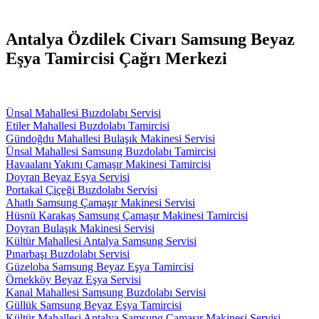
Antalya Özdilek Civarı Samsung Beyaz
Eşya Tamircisi Çağrı Merkezi
Ünsal Mahallesi Buzdolabı Servisi
Etiler Mahallesi Buzdolabı Tamircisi
Gündoğdu Mahallesi Bulaşık Makinesi Servisi
Ünsal Mahallesi Samsung Buzdolabı Tamircisi
Havaalanı Yakını Çamaşır Makinesi Tamircisi
Doyran Beyaz Eşya Servisi
Portakal Çiçeği Buzdolabı Servisi
Ahatlı Samsung Çamaşır Makinesi Servisi
Hüsnü Karakaş Samsung Çamaşır Makinesi Tamircisi
Doyran Bulaşık Makinesi Servisi
Kültür Mahallesi Antalya Samsung Servisi
Pınarbaşı Buzdolabı Servisi
Güzeloba Samsung Beyaz Eşya Tamircisi
Örnekköy Beyaz Eşya Servisi
Kanal Mahallesi Samsung Buzdolabı Servisi
Güllük Samsung Beyaz Eşya Tamircisi
Kültür Mahallesi Antalya Samsung Çamaşır Makinesi Servisi