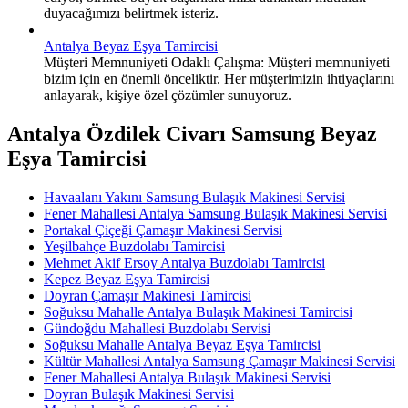
duyacağımızı belirtmek isteriz.
Antalya Beyaz Eşya Tamircisi
Müşteri Memnuniyeti Odaklı Çalışma: Müşteri memnuniyeti
bizim için en önemli önceliktir. Her müşterimizin ihtiyaçlarını
anlayarak, kişiye özel çözümler sunuyoruz.
Antalya Özdilek Civarı Samsung Beyaz
Eşya Tamircisi
Havaalanı Yakını Samsung Bulaşık Makinesi Servisi
Fener Mahallesi Antalya Samsung Bulaşık Makinesi Servisi
Portakal Çiçeği Çamaşır Makinesi Servisi
Yeşilbahçe Buzdolabı Tamircisi
Mehmet Akif Ersoy Antalya Buzdolabı Tamircisi
Kepez Beyaz Eşya Tamircisi
Doyran Çamaşır Makinesi Tamircisi
Soğuksu Mahalle Antalya Bulaşık Makinesi Tamircisi
Gündoğdu Mahallesi Buzdolabı Servisi
Soğuksu Mahalle Antalya Beyaz Eşya Tamircisi
Kültür Mahallesi Antalya Samsung Çamaşır Makinesi Servisi
Fener Mahallesi Antalya Bulaşık Makinesi Servisi
Doyran Bulaşık Makinesi Servisi