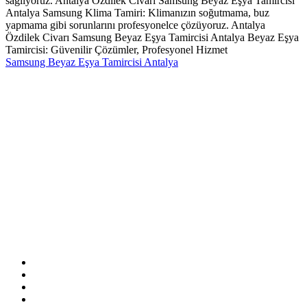
sağlıyoruz. Antalya Özdilek Civarı Samsung Beyaz Eşya Tamircisi
Antalya Samsung Klima Tamiri: Klimanızın soğutmama, buz
yapmama gibi sorunlarını profesyonelce çözüyoruz. Antalya
Özdilek Civarı Samsung Beyaz Eşya Tamircisi Antalya Beyaz Eşya
Tamircisi: Güvenilir Çözümler, Profesyonel Hizmet
Samsung Beyaz Eşya Tamircisi Antalya
Sitemizde ismi geçen logo ve markalar ilgili firmanın tescilli
markasıdır. Firmamız sitemizde adı geçen markalara özel servis
hizmeti sağlamaktadır.