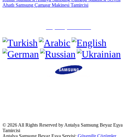
Ahatlı Samsung Çamaşır Makinesi Tamircisi
✅ Muratpaşa/Antalya
☎️ (0505) 815 15 71
Tüm Hakları Saklıdır.
Sitemizde ismi geçen logo ve markalar ilgili
firmaların tescilli markalarıdır. Firmamız, Web sitemizde adı geçen
markalara
Özel Servis Hizmeti
sağlamaktadır. © Firmamız Sektörde
"Özel Servis" Olarak Hizmet Vermektedir.Sitemizde ve
duyurularımızda ismi geçen logo ve marka ilgili firmanın tescilli
markasıdır.Kullanılan Tüm Materyaller İlgili Firmalara Aittir.
© 2026 All Rights Reserved by Antalya Samsung Beyaz Eşya
Tamircisi
Antalya Samsung Beyaz Eşya Servisi:
Güvenilir Çözümler,